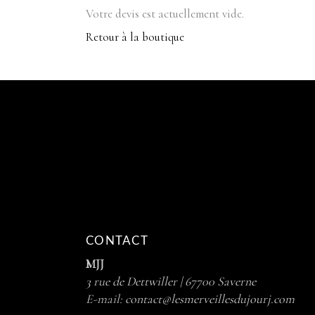
Votre devis est actuellement vide.
Retour à la boutique
CONTACT
MJJ
3 rue de Dettwiller | 67700 Saverne
E-mail:
contact@lesmerveillesdujourj.com